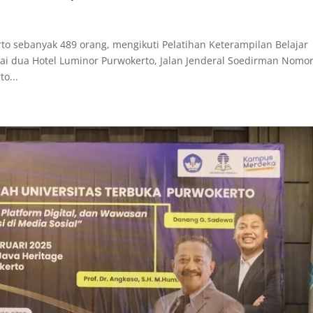
o sebanyak 489 orang, mengikuti Pelatihan Keterampilan Belajar
antai dua Hotel Luminor Purwokerto, Jalan Jenderal Soedirman Nomo
o...