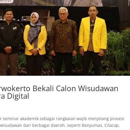
wokerto Bekali Calon Wisudawan
 Digital
ar seminar akademik sebagai rangkaian wajib menjelang prosesi
n wisudawan dari berbagai daerah, seperti Banyumas, Cilacap,