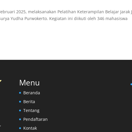
ebruari 2025, melaksanakan Pelatihan Keterampilan Belajar Jarak 
Surya Yudha Purwokerto. Kegiatan ini diikuti oleh 346 mahasiswa
Menu
Beranda
Berita
Tentang
Pendaftaran
,
Kontak