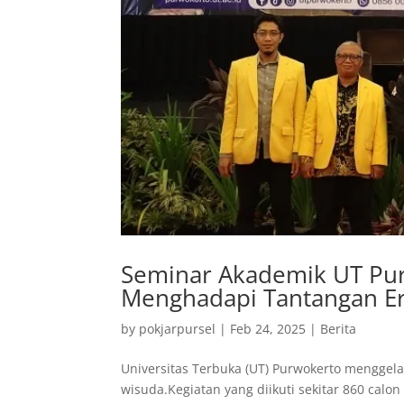
Seminar Akademik UT Pur
Menghadapi Tantangan Era
by
pokjarpursel
|
Feb 24, 2025
|
Berita
Universitas Terbuka (UT) Purwokerto menggel
wisuda.Kegiatan yang diikuti sekitar 860 calo