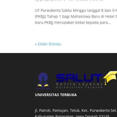
UT Purwokerto Sabtu Minggu tanggal 8 dan 9 F
(PKBJJ) Tahap 1 bagi Mahasiswa Baru di Hotel 
baru.PKBJJ merupakan bekal kepada para...
« Older Entries
UNIVERSITAS TERBUKA
Jl. Patroli, Pamujan, Teluk, Kec. Purwokerto Sel.
Kabupaten Banyumas, Jawa Tengah 53145