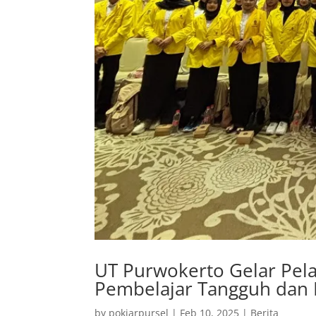
UT Purwokerto Gelar Pela
Pembelajar Tangguh dan 
by
pokjarpursel
|
Feb 10, 2025
|
Berita