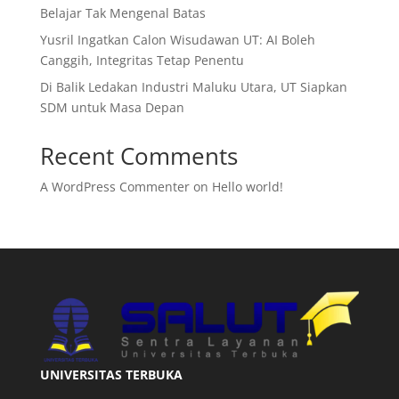
Belajar Tak Mengenal Batas
Yusril Ingatkan Calon Wisudawan UT: AI Boleh
Canggih, Integritas Tetap Penentu
Di Balik Ledakan Industri Maluku Utara, UT Siapkan
SDM untuk Masa Depan
Recent Comments
A WordPress Commenter
on
Hello world!
UNIVERSITAS TERBUKA