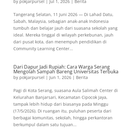
by
pokjarpursel
|
Jul 1, 2026
|
Berita
Tangerang Selatan, 11 Juni 2026 — Di Lahad Datu,
Sabah, Malaysia, sebagian anak-anak Indonesia
tumbuh dan belajar jauh dari suasana sekolah yang
ideal. Mereka tinggal di wilayah perkebunan, jauh
dari pusat kota, dan menempuh pendidikan di
Community Learning Center...
Dari Dapur Jadi Rupiah: Cara Warga Serang
Mengolah Sampah Bareng Universitas Terbuka
by
pokjarpursel
|
Jun 1, 2026
|
Berita
Pagi di Kota Serang, suasana Aula Salimah Center di
Kelurahan Banjarsari, Kecamatan Cipocok Jaya,
tampak lebih hidup dari biasanya pada Minggu
(17/5/2026). Di ruangan itu, puluhan peserta dari
berbagai komunitas, sekolah, hingga perkantoran
berkumpul dalam satu tujuan...